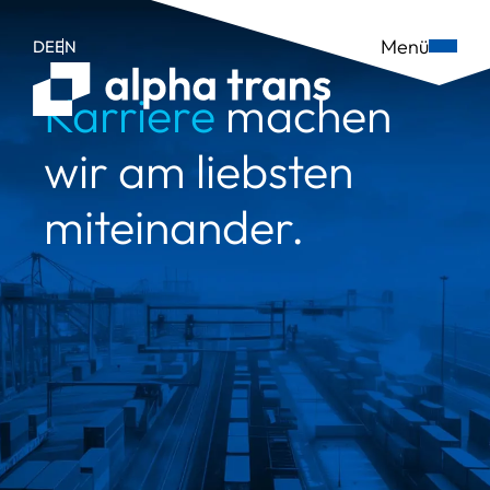
Menü
DE
EN
Karriere
machen
wir am liebsten
miteinander.